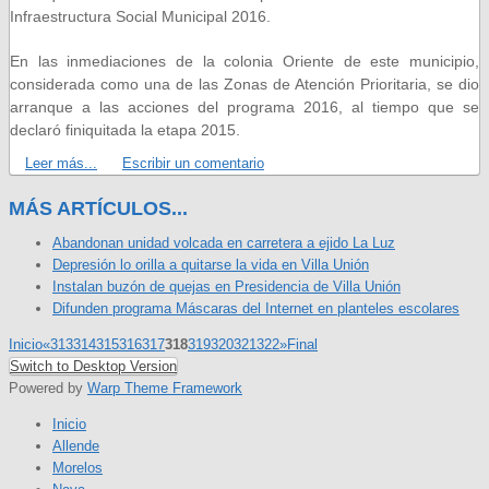
Infraestructura Social Municipal 2016.
En las inmediaciones de la colonia Oriente de este municipio,
considerada como una de las Zonas de Atención Prioritaria, se dio
arranque a las acciones del programa 2016, al tiempo que se
declaró finiquitada la etapa 2015.
Leer más...
Escribir un comentario
MÁS ARTÍCULOS...
Abandonan unidad volcada en carretera a ejido La Luz
Depresión lo orilla a quitarse la vida en Villa Unión
Instalan buzón de quejas en Presidencia de Villa Unión
Difunden programa Máscaras del Internet en planteles escolares
Inicio
«
313
314
315
316
317
318
319
320
321
322
»
Final
Switch to Desktop Version
Powered by
Warp Theme Framework
Inicio
Allende
Morelos