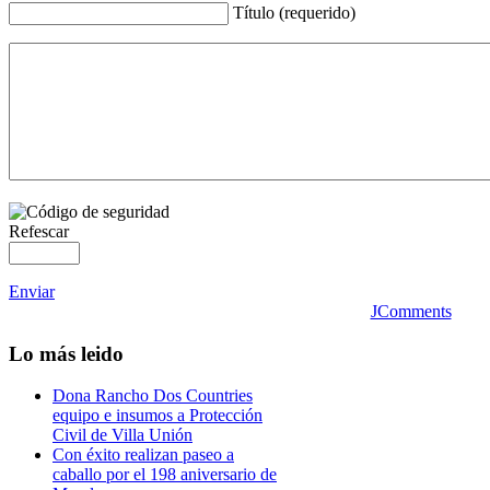
Título (requerido)
Refescar
Enviar
JComments
Lo
más leido
Dona Rancho Dos Countries
equipo e insumos a Protección
Civil de Villa Unión
Con éxito realizan paseo a
caballo por el 198 aniversario de