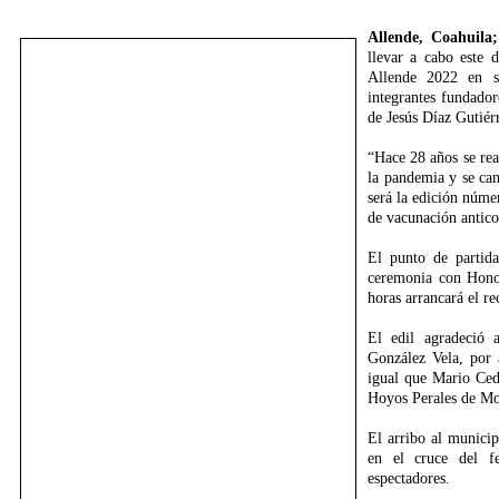
Allende, Coahuila
llevar a cabo este 
Allende 2022 en s
integrantes fundador
de Jesús Díaz Gutiér
“Hace 28 años se rea
la pandemia y se can
será la edición núme
de vacunación antico
El punto de partida
ceremonia con Honor
horas arrancará el re
El edil agradeció
González Vela, por a
igual que Mario Ced
Hoyos Perales de Mor
El arribo al municip
en el cruce del fe
espectadores.