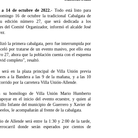
; a 14 de octubre de 2022.-
Todo está listo para
domingo 16 de octubre la tradicional Cabalgata de
u edición número 27, que será dedicada a los
es del Comité Organizador, informó el alcalde José
rez.
lizó la primera cabalgata, pero fue interrumpida por
celó por tratarse de un evento masivo, por ello esta
ro 27, ahora que la población cuenta con el esquema
vid completo”, resaltó.
 será en la plaza principal de Villa Unión previa
es a la Bandera a las 9 de la mañana, y a las 10
corrido por la carretera Villa Unión-Allende.
 a su homólogo de Villa Unión Mario Humberto
poyar en el inicio del evento ecuestre, y quien al
illo Infante del municipio de Guerrero y Xavier de
elos, le acompañarán al frente de la cabalgata.
io de Allende será entre la 1:30 y 2:00 de la tarde,
rrocarril donde serán esperados por cientos de