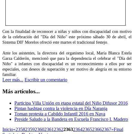
Con la finalidad de reconocer a niñas y niños con discapacidad con motivo
de la celebración del "Día del Niño" este próximo sábado 30 de abril, el
Sistema DIF Morelos ofreció este martes el tradicional festejo.
Ante los asistentes, la directora del organismo local, María Blanca Estela
Garza Calderón, mencionó que para la dependencia el celebrar el "Día del
Niño" a infantes con discapacidad es un reconocimiento a ellos por ser
especiales, con deseos de superación y ser motivo de alegría en su entorno
familiar.
Leer más...
Escribir un comentario
Más artículos...
Participa Villa Unión en etapa estatal del Niño Difusor 2016
Pintan hashtag contra la violencia en Día Naranja
Toman protesta a Cabildo Infantil 2016 en Nava
Preside Saludo a la Bandera en Escuela Francisco I. Madero
Inicio
«
2358
2359
2360
2361
2362
2363
2364
2365
2366
2367
»
Final