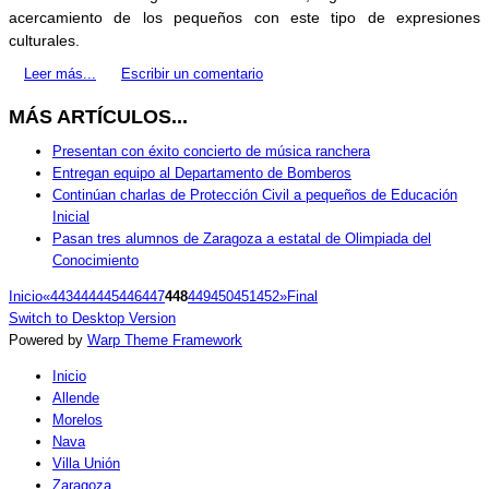
acercamiento de los pequeños con este tipo de expresiones
culturales.
Leer más...
Escribir un comentario
MÁS ARTÍCULOS...
Presentan con éxito concierto de música ranchera
Entregan equipo al Departamento de Bomberos
Continúan charlas de Protección Civil a pequeños de Educación
Inicial
Pasan tres alumnos de Zaragoza a estatal de Olimpiada del
Conocimiento
Inicio
«
443
444
445
446
447
448
449
450
451
452
»
Final
Switch to Desktop Version
Powered by
Warp Theme Framework
Inicio
Allende
Morelos
Nava
Villa Unión
Zaragoza