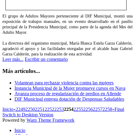
El grupo de Adultos Mayores perteneciente al DIF Municipal, montó una
exposición de trabajos manuales, en un evento desarrollado en el pasillo
principal de la Presidencia Municipal, como parte de la agenda del Mes del
Adulto Mayor.
La directora del organismo municipal, María Blanca Estela Garza Calderón,
agradeció el apoyo y las facilidades otorgadas por el alcalde Juan Gabriel
Garza Calderón, para la realización de esta actividad.
Leer más...
Escribir un comentario
Más artículos...
Volantean para rechazar violencia contra las mujeres
Instancia Municipal de la Mujer promueve cursos en Nava
Avanza proceso de regularización de predios en Allende
DIF Municipal entrega dotación de Despensas Saludables
Inicio
«
2249
2250
2251
2252
2253
2254
2255
2256
2257
2258
»
Final
Switch to Desktop Version
Powered by
Warp Theme Framework
Inicio