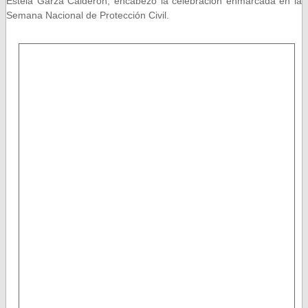
Estela Garza Calderón, encabezó la celebración enmarcada en la
Semana Nacional de Protección Civil.