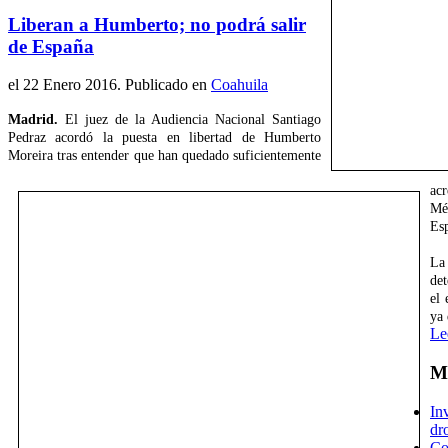
Liberan a Humberto; no podrá salir
de España
el
22 Enero 2016
. Publicado en
Coahuila
Madrid.
El juez de la Audiencia Nacional Santiago
Pedraz acordó la puesta en libertad de Humberto
Moreira tras entender que han quedado suficientemente
acr
Mé
Es
La
det
el 
ya 
Le
Má
In
dr
Co