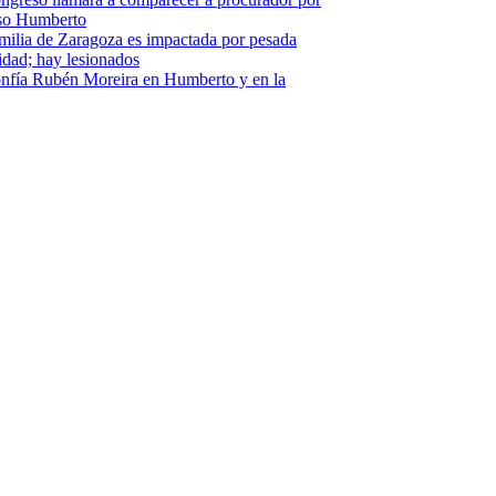
so Humberto
milia de Zaragoza es impactada por pesada
idad; hay lesionados
nfía Rubén Moreira en Humberto y en la