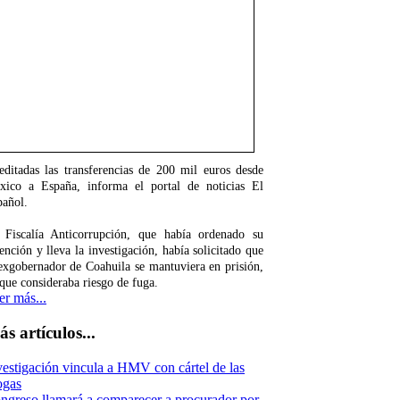
editadas las transferencias de 200 mil euros desde
xico a España, informa el portal de noticias El
pañol.
 Fiscalía Anticorrupción, que había ordenado su
ención y lleva la investigación, había solicitado que
exgobernador de Coahuila se mantuviera en prisión,
que consideraba riesgo de fuga.
er más...
s artículos...
vestigación vincula a HMV con cártel de las
ogas
ngreso llamará a comparecer a procurador por