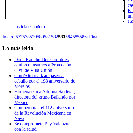
ca
Fa
un
Co
justicia española
Inicio
«
577
578
579
580
581
582
583
584
585
586
»
Final
Lo
más leido
Dona Rancho Dos Countries
equipo e insumos a Protección
Civil de Villa Unión
Con éxito realizan paseo a
caballo por el 198 aniversario de
Morelos
Homenajean a Adriana Saldívar,
directora del grupo Bailando por
México
Conmemoran el 112 aniversario
de la Revolución Mexicana en
Nava
Se compromete Pily Valenzuela
con la salud