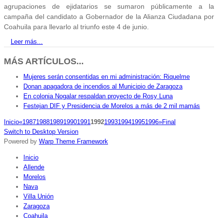
agrupaciones de ejidatarios se sumaron públicamente a la
campaña del candidato a Gobernador de la Alianza Ciudadana por
Coahuila para llevarlo al triunfo este 4 de junio.
Leer más...
MÁS ARTÍCULOS...
Mujeres serán consentidas en mi administración: Riquelme
Donan apagadora de incendios al Municipio de Zaragoza
En colonia Nogalar respaldan proyecto de Rosy Luna
Festejan DIF y Presidencia de Morelos a más de 2 mil mamás
Inicio
«
1987
1988
1989
1990
1991
1992
1993
1994
1995
1996
»
Final
Switch to Desktop Version
Powered by
Warp Theme Framework
Inicio
Allende
Morelos
Nava
Villa Unión
Zaragoza
Coahuila