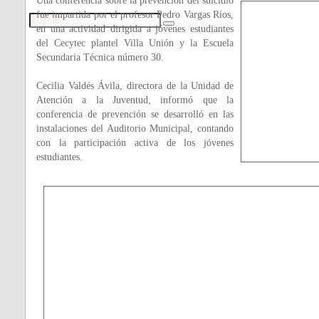
Una conferencia sobre la prevención del suicidio
fue impartida por el profesor Pedro Vargas Ríos,
en una actividad dirigida a jóvenes estudiantes
del Cecytec plantel Villa Unión y la Escuela
Secundaria Técnica número 30.
Cecilia Valdés Ávila, directora de la Unidad de
Atención a la Juventud, informó que la
conferencia de prevención se desarrolló en las
instalaciones del Auditorio Municipal, contando
con la participación activa de los jóvenes
estudiantes.