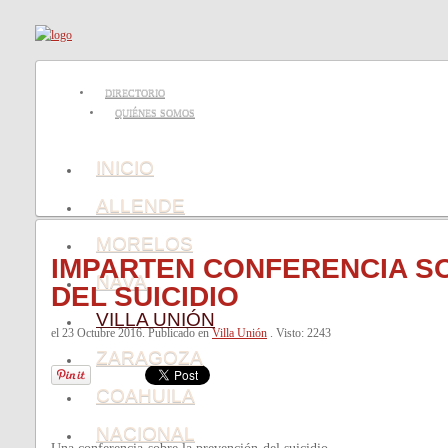
DIRECTORIO
QUIÉNES SOMOS
INICIO
ALLENDE
MORELOS
IMPARTEN CONFERENCIA S
NAVA
DEL SUICIDIO
VILLA UNIÓN
el
23 Octubre 2016
. Publicado en
Villa Unión
. Visto: 2243
ZARAGOZA
COAHUILA
NACIONAL