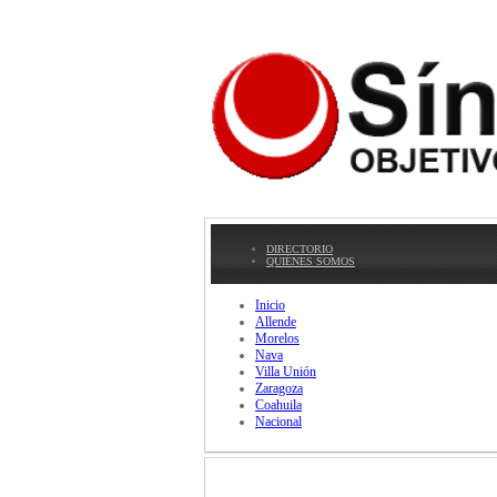
DIRECTORIO
QUIÉNES SOMOS
Inicio
Allende
Morelos
Nava
Villa Unión
Zaragoza
Coahuila
Nacional