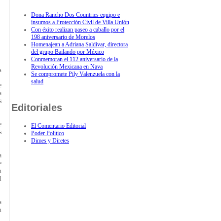
Dona Rancho Dos Countries equipo e
insumos a Protección Civil de Villa Unión
Con éxito realizan paseo a caballo por el
198 aniversario de Morelos
Homenajean a Adriana Saldívar, directora
del grupo Bailando por México
Conmemoran el 112 aniversario de la
Revolución Mexicana en Nava
s
Se compromete Pily Valenzuela con la
salud
e
a
s
Editoriales
e
El Comentario Editorial
s
Poder Político
Dimes y Diretes
a
e
n
l
a
n