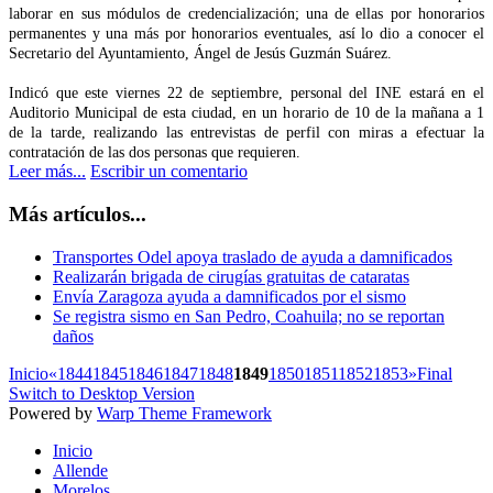
laborar en sus módulos de credencialización; una de ellas por honorarios
permanentes y una más por honorarios eventuales, así lo dio a conocer el
Secretario del Ayuntamiento, Ángel de Jesús Guzmán Suárez.
Indicó que este viernes 22 de septiembre, personal del INE estará en el
Auditorio Municipal de esta ciudad, en un horario de 10 de la mañana a 1
de la tarde, realizando las entrevistas de perfil con miras a efectuar la
contratación de las dos personas que requieren.
Leer más...
Escribir un comentario
Más artículos...
Transportes Odel apoya traslado de ayuda a damnificados
Realizarán brigada de cirugías gratuitas de cataratas
Envía Zaragoza ayuda a damnificados por el sismo
Se registra sismo en San Pedro, Coahuila; no se reportan
daños
Inicio
«
1844
1845
1846
1847
1848
1849
1850
1851
1852
1853
»
Final
Switch to Desktop Version
Powered by
Warp Theme Framework
Inicio
Allende
Morelos