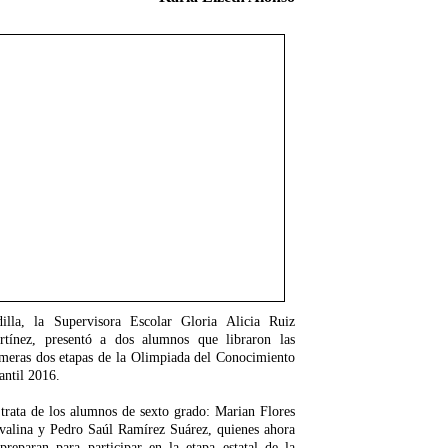
dilla, la Supervisora Escolar Gloria Alicia Ruiz
rtínez, presentó a dos alumnos que libraron las
imeras dos etapas de la Olimpiada del Conocimiento
antil 2016.
trata de los alumnos de sexto grado: Marian Flores
valina y Pedro Saúl Ramírez Suárez, quienes ahora
preparan para participar en la etapa estatal de la