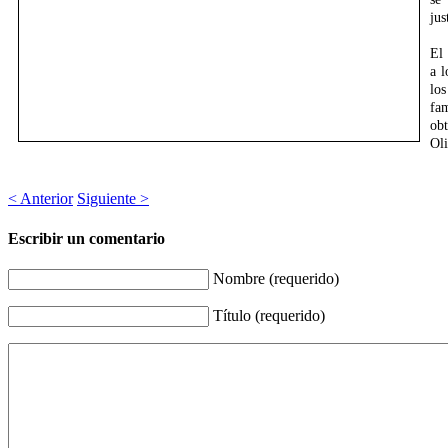
jus
El
a l
lo
fa
obt
Ol
< Anterior
Siguiente >
Escribir un comentario
Nombre (requerido)
Título (requerido)