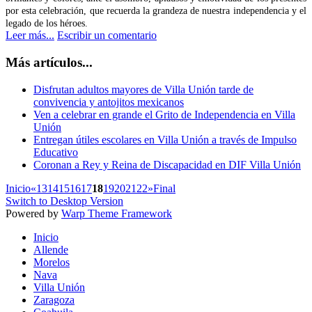
por esta celebración, que recuerda la grandeza de nuestra independencia y el
legado de los héroes.
Leer más...
Escribir un comentario
Más artículos...
Disfrutan adultos mayores de Villa Unión tarde de
convivencia y antojitos mexicanos
Ven a celebrar en grande el Grito de Independencia en Villa
Unión
Entregan útiles escolares en Villa Unión a través de Impulso
Educativo
Coronan a Rey y Reina de Discapacidad en DIF Villa Unión
Inicio
«
13
14
15
16
17
18
19
20
21
22
»
Final
Switch to Desktop Version
Powered by
Warp Theme Framework
Inicio
Allende
Morelos
Nava
Villa Unión
Zaragoza