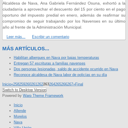
Alcaldesa de Nava, Ana Gabriela Fernández Osuna, exhortó a la
ciudadanía a aprovechar el descuento del 15 por ciento en el pago
oportuno del impuesto predial en enero, además de reafirmar su
compromiso de seguir trabajando por los Navenses en su último
año al frente de la Administración Municipal.
Leer más...
Escribir un comentario
MÁS ARTÍCULOS...
Habilitan albergues en Nava por bajas temperaturas
Entregan 57 escrituras a familias navenses
Dos personas lesionadas, saldo de accidente ocurrido en Nava
Reconoce alcaldesa de Nava labor de policías en su día
Inicio
«
258
259
260
261
262
263
264
265
266
267
»
Final
Switch to Desktop Version
Powered by
Warp Theme Framework
Inicio
Allende
Morelos
Nava
Villa Unión