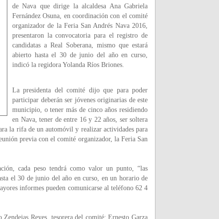
de Nava que dirige la alcaldesa Ana Gabriela
Fernández Osuna, en coordinación con el comité
organizador de la Feria San Andrés Nava 2016,
presentaron la convocatoria para el registro de
candidatas a Real Soberana, mismo que estará
abierto hasta el 30 de junio del año en curso,
indicó la regidora Yolanda Ríos Briones.
La presidenta del comité dijo que para poder
participar deberán ser jóvenes originarias de este
municipio, o tener más de cinco años residiendo
en Nava, tener de entre 16 y 22 años, ser soltera
ara la rifa de un automóvil y realizar actividades para
reunión previa con el comité organizador, la Feria San
ción, cada peso tendrá como valor un punto, “las
asta el 30 de junio del año en curso, en un horario de
 mayores informes pueden comunicarse al teléfono 62 4
o Zendejas Reyes, tesorera del comité; Ernesto Garza