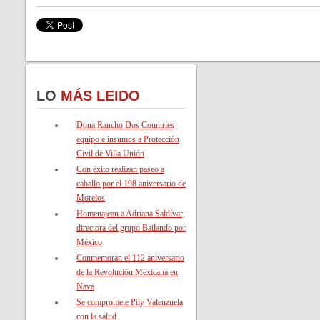
LO
MÁS LEIDO
Dona Rancho Dos Countries
equipo e insumos a Protección
Civil de Villa Unión
Con éxito realizan paseo a
caballo por el 198 aniversario de
Morelos
Homenajean a Adriana Saldívar,
directora del grupo Bailando por
México
Conmemoran el 112 aniversario
de la Revolución Mexicana en
Nava
Se compromete Pily Valenzuela
con la salud