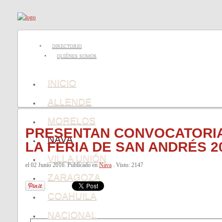
DIRECTORIO
QUIÉNES SOMOS
INICIO
ALLENDE
MORELOS
PRESENTAN CONVOCATORIA
NAVA
LA FERIA DE SAN ANDRÉS 2
VILLA UNIÓN
el
02 Junio 2016
. Publicado en
Nava
. Visto: 2147
ZARAGOZA
COAHUILA
NACIONAL