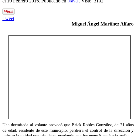
el
10 Febrero 2016
. Publicado en
Nava
. Visto: 3102
Tweet
Miguel Ángel Martínez Alfaro
Una dormitada al volante provocó que Erick Robles González, de 21 años
de edad, residente de este municipio, perdiera el control de la dirección y
volcara la unidad que tripulaba, quedando con los neumáticos hacia arriba.