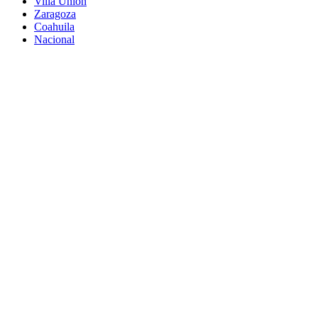
Villa Unión
Zaragoza
Coahuila
Nacional