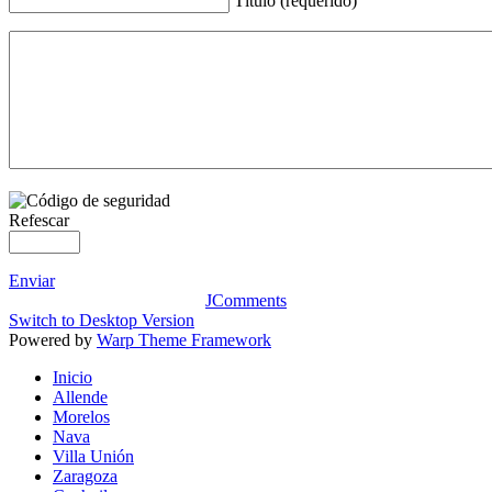
Título (requerido)
Refescar
Enviar
JComments
Switch to Desktop Version
Powered by
Warp Theme Framework
Inicio
Allende
Morelos
Nava
Villa Unión
Zaragoza