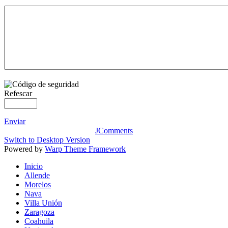
Refescar
Enviar
JComments
Switch to Desktop Version
Powered by
Warp Theme Framework
Inicio
Allende
Morelos
Nava
Villa Unión
Zaragoza
Coahuila