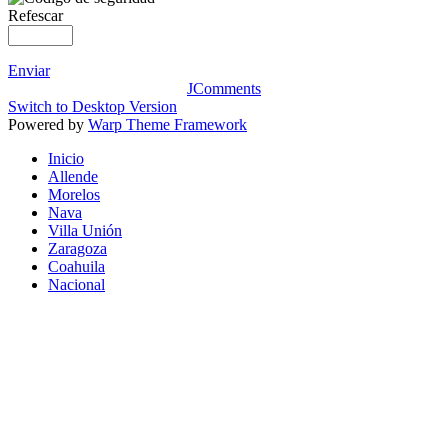
Refescar
Enviar
JComments
Switch to Desktop Version
Powered by
Warp Theme Framework
Inicio
Allende
Morelos
Nava
Villa Unión
Zaragoza
Coahuila
Nacional