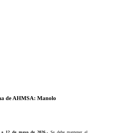
 tema de AHMSA: Manolo
a; a 12 de mayo de 2026.-
Se debe mantener el