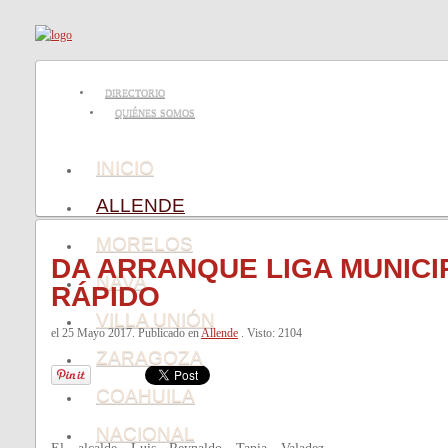
DIRECTORIO
QUIÉNES SOMOS
INICIO
ALLENDE
MORELOS
DA ARRANQUE LIGA MUNICI
NAVA
RÁPIDO
VILLA UNIÓN
el
25 Mayo 2017
. Publicado en
Allende
. Visto: 2104
ZARAGOZA
COAHUILA
NACIONAL