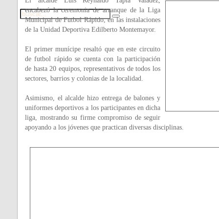
El alcalde Luis Reynaldo Tapia Valadez,
encabezó la ceremonia de arranque de la Liga
Municipal de Futbol Rápido, en las instalaciones
de la Unidad Deportiva Edilberto Montemayor.
El primer munícipe resaltó que en este circuito
de futbol rápido se cuenta con la participación
de hasta 20 equipos, representativos de todos los
sectores, barrios y colonias de la localidad.
Asimismo, el alcalde hizo entrega de balones y
uniformes deportivos a los participantes en dicha
liga, mostrando su firme compromiso de seguir
apoyando a los jóvenes que practican diversas disciplinas.