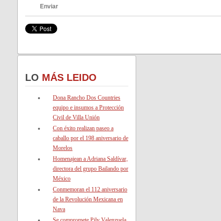
Enviar
LO
MÁS LEIDO
Dona Rancho Dos Countries
equipo e insumos a Protección
Civil de Villa Unión
Con éxito realizan paseo a
caballo por el 198 aniversario de
Morelos
Homenajean a Adriana Saldívar,
directora del grupo Bailando por
México
Conmemoran el 112 aniversario
de la Revolución Mexicana en
Nava
Se compromete Pily Valenzuela