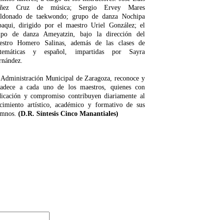
ñez Cruz de música; Sergio Ervey Mares
ldonado de taekwondo; grupo de danza Nochipa
paqui, dirigido por el maestro Uriel González; el
upo de danza Ameyatzin, bajo la dirección del
estro Homero Salinas, además de las clases de
temáticas y español, impartidas por Sayra
rnández.
 Administración Municipal de Zaragoza, reconoce y
radece a cada uno de los maestros, quienes con
dicación y compromiso contribuyen diariamente al
ecimiento artístico, académico y formativo de sus
umnos.
(D.R. Síntesis Cinco Manantiales)