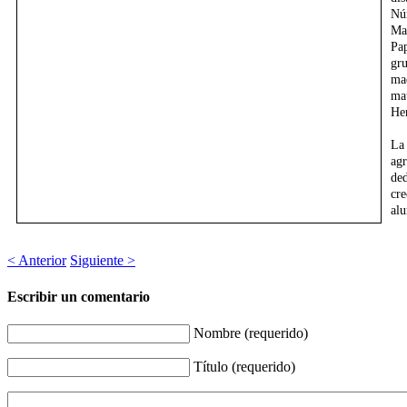
Nú
Ma
Pa
gr
ma
ma
He
La
ag
de
cr
al
< Anterior
Siguiente >
Escribir un comentario
Nombre (requerido)
Título (requerido)