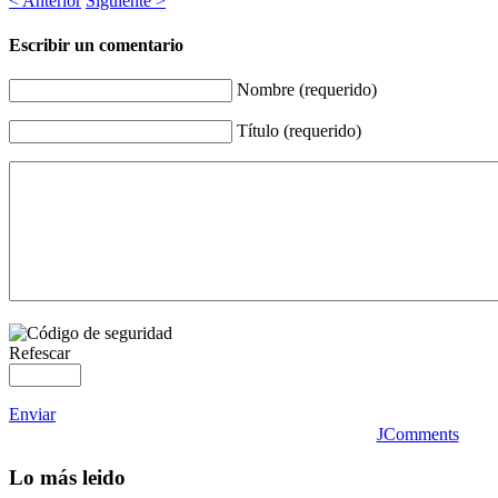
< Anterior
Siguiente >
Escribir un comentario
Nombre (requerido)
Título (requerido)
Refescar
Enviar
JComments
Lo
más leido