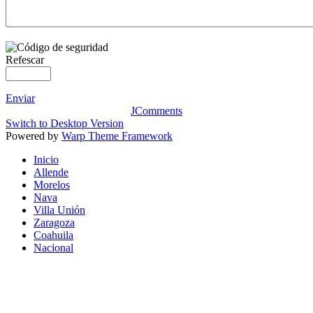
Refescar
Enviar
JComments
Switch to Desktop Version
Powered by
Warp Theme Framework
Inicio
Allende
Morelos
Nava
Villa Unión
Zaragoza
Coahuila
Nacional