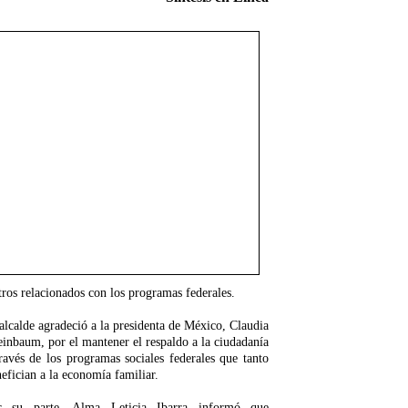
stros relacionados con los programas federales.
alcalde agradeció a la presidenta de México, Claudia
inbaum, por el mantener el respaldo a la ciudadanía
ravés de los programas sociales federales que tanto
efician a la economía familiar.
r su parte, Alma Leticia Ibarra informó que