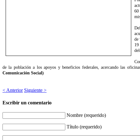
act
60
mis
Del
acu
de 
19 
del
Con
de la población a los apoyos y beneficios federales, acercando las oficin
Comunicación Social)
< Anterior
Siguiente >
Escribir un comentario
Nombre (requerido)
Título (requerido)