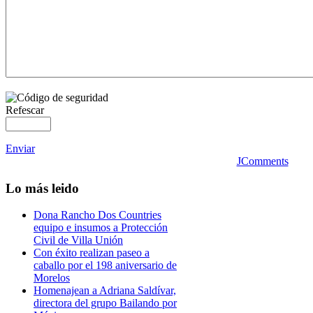
Refescar
Enviar
JComments
Lo
más leido
Dona Rancho Dos Countries
equipo e insumos a Protección
Civil de Villa Unión
Con éxito realizan paseo a
caballo por el 198 aniversario de
Morelos
Homenajean a Adriana Saldívar,
directora del grupo Bailando por