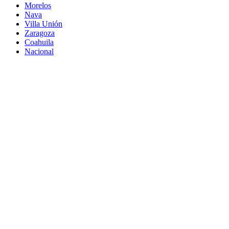
Morelos
Nava
Villa Unión
Zaragoza
Coahuila
Nacional