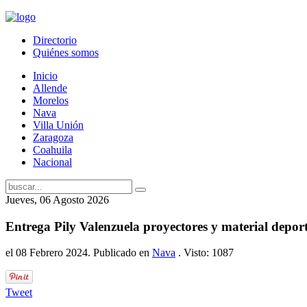
Directorio
Quiénes somos
Inicio
Allende
Morelos
Nava
Villa Unión
Zaragoza
Coahuila
Nacional
Jueves, 06 Agosto 2026
Entrega Pily Valenzuela proyectores y material depor
el
08 Febrero 2024
. Publicado en
Nava
. Visto: 1087
Tweet