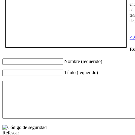
en
edu
te
dep
< 
Es
Nombre (requerido)
Título (requerido)
Refescar