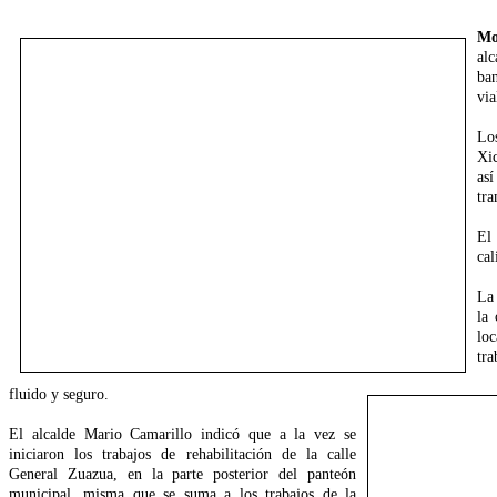
Mo
al
ba
via
Lo
Xi
as
tra
El
cal
La
la 
lo
tr
fluido y seguro.
El alcalde Mario Camarillo indicó que a la vez se
iniciaron los trabajos de rehabilitación de la calle
General Zuazua, en la parte posterior del panteón
municipal, misma que se suma a los trabajos de la