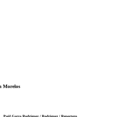
en Morelos
Paúl Garza Rodríguez / Rodríguez / Reportero