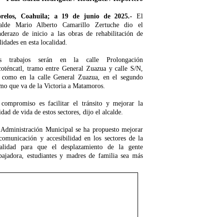
relos, Coahuila; a 19 de junio de 2025.-
El
calde Mario Alberto Camarillo Zertuche dio el
nderazo de inicio a las obras de rehabilitación de
lidades en esta localidad.
s trabajos serán en la calle Prolongación
coténcatl, tramo entre General Zuazua y calle S/N,
í como en la calle General Zuazua, en el segundo
mo que va de la Victoria a Matamoros.
 compromiso es facilitar el tránsito y mejorar la
idad de vida de estos sectores, dijo el alcalde.
 Administración Municipal se ha propuesto mejorar
comunicación y accesibilidad en los sectores de la
calidad para que el desplazamiento de la gente
abajadora, estudiantes y madres de familia sea más