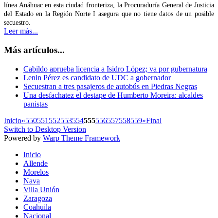
línea Anáhuac en esta ciudad fronteriza, la Procuraduría General de Justicia
del Estado en la Región Norte I asegura que no tiene datos de un posible
secuestro.
Leer más...
Más artículos...
Cabildo aprueba licencia a Isidro López; va por gubernatura
Lenin Pérez es candidato de UDC a gobernador
Secuestran a tres pasajeros de autobús en Piedras Negras
Una desfachatez el destape de Humberto Moreira: alcaldes
panistas
Inicio
«
550
551
552
553
554
555
556
557
558
559
»
Final
Switch to Desktop Version
Powered by
Warp Theme Framework
Inicio
Allende
Morelos
Nava
Villa Unión
Zaragoza
Coahuila
Nacional