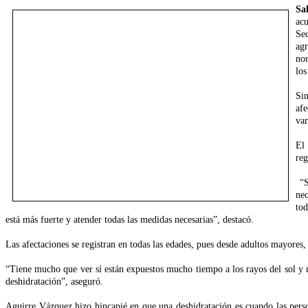
Sa
ac
Se
ag
nor
los
Si
af
var
El 
reg
“S
nec
tod
está más fuerte y atender todas las medidas necesarias”, destacó.
Las afectaciones se registran en todas las edades, pues desde adultos mayores,
“Tiene mucho que ver sí están expuestos mucho tiempo a los rayos del sol y n
deshidratación”, aseguró.
Aguirre Vázquez hizo hincapié en que una deshidratación es cuando las pers