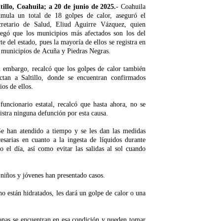
ltillo, Coahuila; a 20 de junio de 2025.-
Coahuila
umula un total de 18 golpes de calor, aseguró el
cretario de Salud, Eliud Aguirre Vázquez, quien
regó que los municipios más afectados son los del
te del estado, pues la mayoría de ellos se registra en
 municipios de Acuña y Piedras Negras.
n embargo, recalcó que los golpes de calor también
ectan a Saltillo, donde se encuentran confirmados
ios de ellos.
funcionario estatal, recalcó que hasta ahora, no se
istra ninguna defunción por esta causa.
e han atendido a tiempo y se les dan las medidas
esarias en cuanto a la ingesta de líquidos durante
o el día, así como evitar las salidas al sol cuando
 niños y jóvenes han presentado casos.
o están hidratados, les dará un golpe de calor o una
onas se encuentran en esa condición y pueden tomar