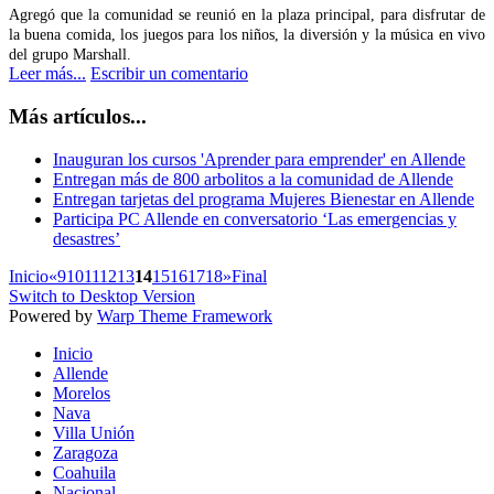
Agregó que la comunidad se reunió en la plaza principal, para disfrutar de
la buena comida, los juegos para los niños, la diversión y la música en vivo
del grupo Marshall.
Leer más...
Escribir un comentario
Más artículos...
Inauguran los cursos 'Aprender para emprender' en Allende
Entregan más de 800 arbolitos a la comunidad de Allende
Entregan tarjetas del programa Mujeres Bienestar en Allende
Participa PC Allende en conversatorio ‘Las emergencias y
desastres’
Inicio
«
9
10
11
12
13
14
15
16
17
18
»
Final
Switch to Desktop Version
Powered by
Warp Theme Framework
Inicio
Allende
Morelos
Nava
Villa Unión
Zaragoza
Coahuila
Nacional