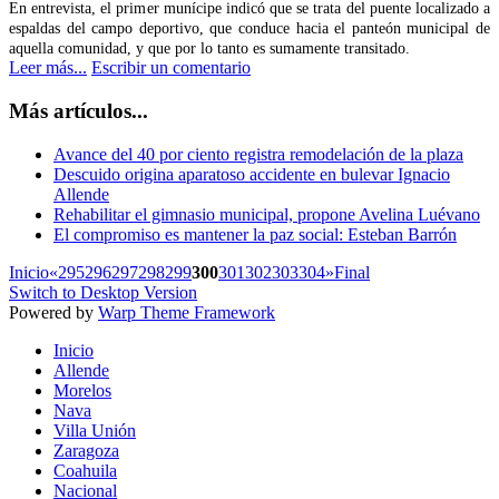
En entrevista, el primer munícipe indicó que se trata del puente localizado a
espaldas del campo deportivo, que conduce hacia el panteón municipal de
aquella comunidad, y que por lo tanto es sumamente transitado.
Leer más...
Escribir un comentario
Más artículos...
Avance del 40 por ciento registra remodelación de la plaza
Descuido origina aparatoso accidente en bulevar Ignacio
Allende
Rehabilitar el gimnasio municipal, propone Avelina Luévano
El compromiso es mantener la paz social: Esteban Barrón
Inicio
«
295
296
297
298
299
300
301
302
303
304
»
Final
Switch to Desktop Version
Powered by
Warp Theme Framework
Inicio
Allende
Morelos
Nava
Villa Unión
Zaragoza
Coahuila
Nacional