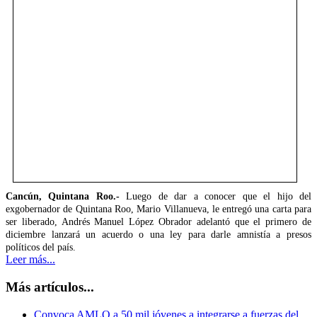
Cancún, Quintana Roo.-
Luego de dar a conocer que el hijo del
exgobernador de Quintana Roo, Mario Villanueva, le entregó una carta para
ser liberado, Andrés Manuel López Obrador adelantó que el primero de
diciembre lanzará un acuerdo o una ley para darle amnistía a presos
políticos del país.
Leer más...
Más artículos...
Convoca AMLO a 50 mil jóvenes a integrarse a fuerzas del