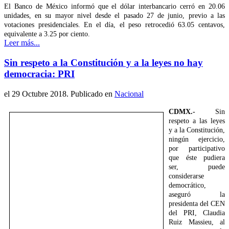
El Banco de México informó que el dólar interbancario cerró en 20.06
unidades, en su mayor nivel desde el pasado 27 de junio, previo a las
votaciones presidenciales. En el día, el peso retrocedió 63.05 centavos,
equivalente a 3.25 por ciento.
Leer más...
Sin respeto a la Constitución y a la leyes no hay
democracia: PRI
el
29 Octubre 2018
. Publicado en
Nacional
CDMX.-
Sin
respeto a las leyes
y a la Constitución,
ningún ejercicio,
por participativo
que éste pudiera
ser, puede
considerarse
democrático,
aseguró la
presidenta del CEN
del PRI, Claudia
Ruiz Massieu, al