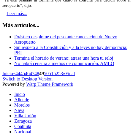
"Ya está pasando la tormenta que causó la consulta para decidir sobre el
aeropuerto”, dijo.
Leer más...
Más artículos...
Drástico desplome del peso ante cancelación de Nuevo
Aeropuerto
Sin respeto a la Constitución y a la leyes no hay democracia:
PRI
Termina el horario de verano; atrasa una hora tu reloj
No habrá censura a medios de comunicación: AMLO
Inicio
«
44
45
46
47
48
49
50
51
52
53
»
Final
Switch to Desktop Version
Powered by
Warp Theme Framework
Inicio
Allende
Morelos
Nava
Villa Unión
Zaragoza
Coahuila
Nacional