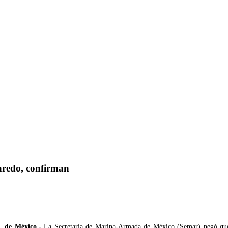
aredo, confirman
. de México.-
La Secretaría de Marina-Armada de México (Semar) negó que