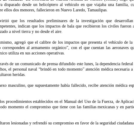
a disparado desde un helicóptero al vehículo en que viajaba una familia, cu
re ellos dos menores, fallecieron en Nuevo Laredo, Tamaulipas.
virtió que los resultados preliminares de la investigación que desarrollan
petentes, indican que los impactos de bala que recibieron los civiles fueron 
zado a nivel tierra y no desde el aire.
mismo, agregó que el calibre de los impactos que presenta el vehículo de la 
o corresponden al armamento orgánico”, con el que cuentan las aeronaves q
ico utiliza en sus acciones operativas.
ravés de un comunicado de prensa difundido este lunes, la dependencia federal 
hos, el personal naval “brindó en todo momento” atención médica necesaria a 
ultaron heridas.
exo masculino, que supuestamente había fallecido, recibe atención médica esp
los procedimientos establecidos en el
Manual del Uso de la Fuerza, de Aplica
odo momento el compromiso que tiene con las familias mexicanas y en partic
ltaron lesionadas y refrendó su compromiso en favor de la seguridad ciudadana