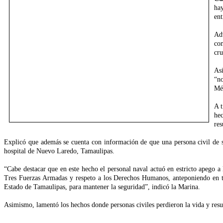
hay
ent
Ad
com
cru
Asi
“n
Méx
A t
hec
res
Explicó que además se cuenta con información de que una persona civil de s
hospital de Nuevo Laredo, Tamaulipas.
“Cabe destacar que en este hecho el personal naval actuó en estricto apego a 
Tres Fuerzas Armadas y respeto a los Derechos Humanos, anteponiendo en t
Estado de Tamaulipas, para mantener la seguridad”, indicó la Marina.
Asimismo, lamentó los hechos donde personas civiles perdieron la vida y resu