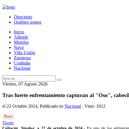
Directorio
Quiénes somos
Inicio
Allende
Morelos
Nava
Villa Unión
Zaragoza
Coahuila
Nacional
Viernes, 07 Agosto 2026
Tras fuerte enfrentamiento capturan al "Oso", cabecill
el
22 Octubre 2024
. Publicado en
Nacional
. Visto: 1012
Tweet
Culiacán, Sinaloa; a 22 de octubre de 2024.-
En uno de los enfrentam