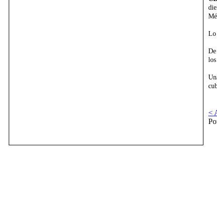
di
Méx
Lo 
De 
los
Una
cub
< 
Po