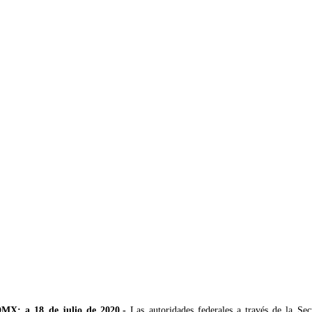
MX; a 18 de julio de 2020.-
Las autoridades federales a través de la Sec