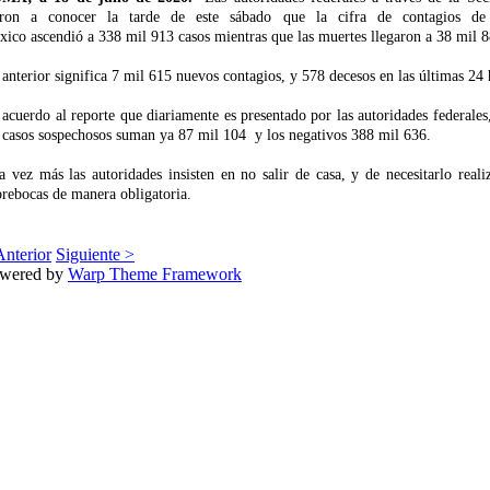
eron a conocer la tarde de este sábado que la cifra de contagios 
ico ascendió a 338 mil 913 casos mientras que las muertes llegaron a 38 mil 8
anterior significa 7 mil 615 nuevos contagios, y 578 decesos en las últimas 24 
acuerdo al reporte que diariamente es presentado por las autoridades federales
 casos sospechosos suman ya 87 mil 104 y los negativos 388 mil 636.
 vez más las autoridades insisten en no salir de casa, y de necesitarlo realiz
rebocas de manera obligatoria.
Anterior
Siguiente >
wered by
Warp Theme Framework